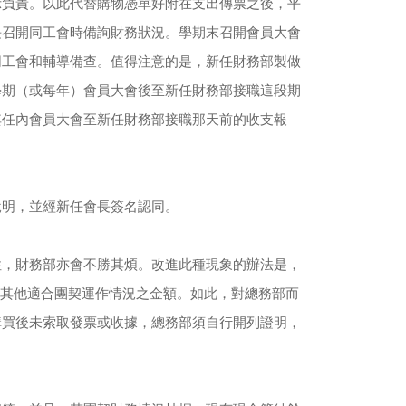
示負責。以此代替購物憑單好附在支出傳票之後，平
長召開同工會時備詢財務狀況。學期末召開會員大會
同工會和輔導備查。值得注意的是，新任財務部製做
學期（或每年）會員大會後至新任財務部接職這段期
其任內會員大會至新任財務部接職那天前的收支報
說明，並經新任會長簽名認同。
性，財務部亦會不勝其煩。改進此種現象的辦法是，
或其他適合團契運作情況之金額。如此，對總務部而
購買後未索取發票或收據，總務部須自行開列證明，