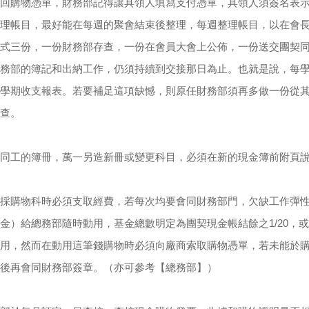
回購物憑單，財務部記得讓具領人填寫支付憑單，具領人須簽名表
理帳目，最好能在每週的聚會結束後整理，每週整理帳目，以在會
式三份，一份財務部存查，一份在會員大會上公佈，一份送交團契
務部的簿記和出納工作，仍須持續到交接那日為止。也就是說，每
學期收支報表。若要補足這項缺憾，則原任財務部須再多做一份從
查。
同工的簿冊，萬一另造新冊或變更科目，必須在新的現金簿前附頁
採購物科時必須支取經費，若每次均要會同財務部門，欠缺工作彈
金）給總務部隨時動用，基金總數明定為團契現金帳結餘之1/20，
用，然而在動用這筆錢購物時必須向廠商索取購物憑單，若未能於
後再會同財務部簽章。（亦可參考【總務部】）