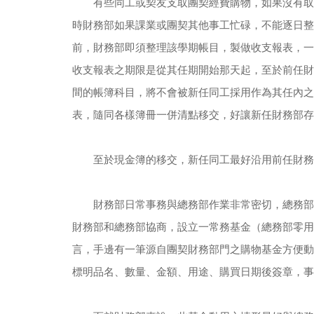
　　有些同工或契友支取團契經費購物，如果沒有取
時財務部如果課業或團契其他事工忙碌，不能逐日整
前，財務部即須整理該學期帳目，製做收支報表，一
收支報表之期限是從其任期開始那天起，至於前任財
間的帳簿科目，將不會被新任同工採用作為其任內之
表，隨同各樣簿冊一併清點移交，好讓新任財務部存
　　至於現金簿的移交，新任同工最好沿用前任財務
　　財務部日常事務與總務部作業非常密切，總務部
財務部和總務部協商，設立一常務基金（總務部零用
言，手邊有一筆源自團契財務部門之購物基金方便動
標明品名、數量、金額、用途、購買日期後簽章，事