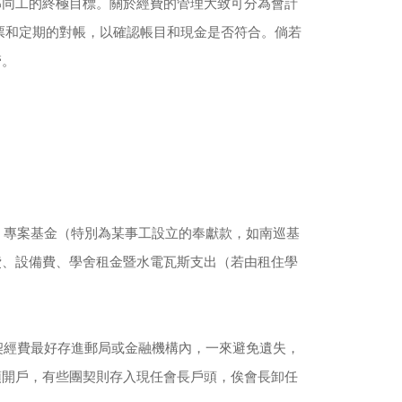
部同工的終極目標。關於經費的管理大致可分為會計
票和定期的對帳，以確認帳目和現金是否符合。倘若
管。
、專案基金（特別為某事工設立的奉獻款，如南巡基
費、設備費、學舍租金暨水電瓦斯支出（若由租住學
契經費最好存進郵局或金融機構內，一來避免遺失，
頭開戶，有些團契則存入現任會長戶頭，俟會長卸任