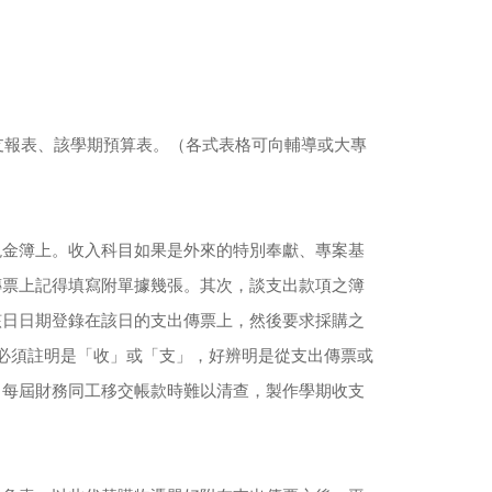
支報表、該學期預算表。（各式表格可向輔導或大專
現金簿上。收入科目如果是外來的特別奉獻、專案基
傳票上記得填寫附單據幾張。其次，談支出款項之簿
該日日期登錄在該日的支出傳票上，然後要求採購之
碼必須註明是「收」或「支」，好辨明是從支出傳票或
，每屆財務同工移交帳款時難以清查，製作學期收支