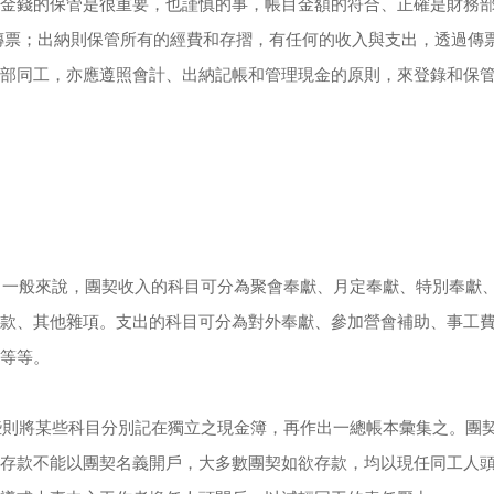
金錢的保管是很重要，也謹慎的事，帳目金額的符合、正確是財務
作傳票；出納則保管所有的經費和存摺，有任何的收入與支出，透過傳
部同工，亦應遵照會計、出納記帳和管理現金的原則，來登錄和保
。一般來說，團契收入的科目可分為聚會奉獻、月定奉獻、特別奉獻
款、其他雜項。支出的科目可分為對外奉獻、參加營會補助、事工
等等。
些則將某些科目分別記在獨立之現金簿，再作出一總帳本彙集之。團
存款不能以團契名義開戶，大多數團契如欲存款，均以現任同工人