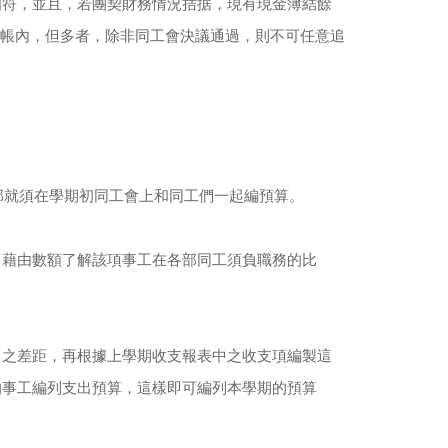
相符，並且，若團契財務情況拮据，現有現金簿結餘
金帳內，但多者，除非同工會決議通過，則不可任意追
部就須在學期初同工會上和同工們一起編預算。
，藉由數額了解該項事工在各部同工須負職務的比
出之差距，再根據上學期收支報表中之收支項編製這
的事工編列支出預算，這樣即可編列本學期的預算