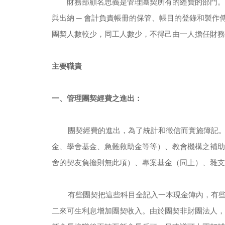
　　財務部顧名思義是管理團契所有的經費的部門。
與出納 ─ 會計負責帳冊的保管、帳目的登錄和製
團契人數較少，同工人數少，不得己由一人擔任財務
主要職責
一、管理團契經費之進出：
團契經費的進出，為了統計和徵信而實施簿記
金、學舍基金、急難救助金等等）、教會機構之補助
舍的契友負擔則無此項）、專案基金（同上）、雜支
有些團契把這些科目全記入一本現金簿內，有
二來可生利息增加團契收入。由於團契非財團法人，