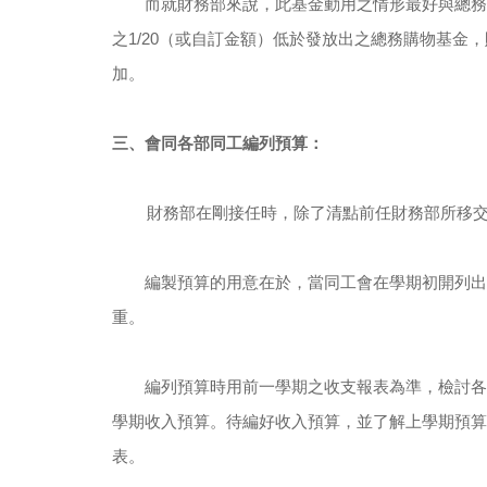
　　而就財務部來說，此基金動用之情形最好與總務
之1/20（或自訂金額）低於發放出之總務購物基
加。
三、會同各部同工編列預算：
財務部在剛接任時，除了清點前任財務部所移
　　編製預算的用意在於，當同工會在學期初開列出
重。
　　編列預算時用前一學期之收支報表為準，檢討各
學期收入預算。待編好收入預算，並了解上學期預算
表。