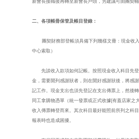
新會長接職後再轉至新會長戶頭，另建議可由團契輔
二、各項帳冊保管及帳目登錄：
團契財務部登帳須具備下列幾樣文冊：現金收
中心索取）
　　先談收入款項如何記帳。按照現金收入科目先登
金，需要開列感謝狀者，則在開好感謝狀後，將感謝
記工作。現金支出也須先登記在支出傳票上，然後轉
同工拿購物憑單（統一發票或正式收據[有蓋店家之
收入傳票轉登而來。其次科目最好能照前所列之科目
報表時也造成困擾。