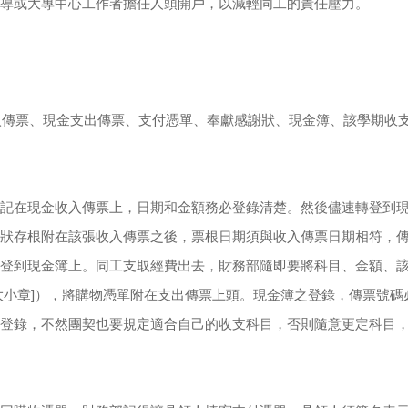
導或大專中心工作者擔任人頭開戶，以減輕同工的責任壓力。
入傳票、現金支出傳票、支付憑單、奉獻感謝狀、現金簿、該學期收
記在現金收入傳票上，日期和金額務必登錄清楚。然後儘速轉登到
狀存根附在該張收入傳票之後，票根日期須與收入傳票日期相符，
登到現金簿上。同工支取經費出去，財務部隨即要將科目、金額、
大小章]），將購物憑單附在支出傳票上頭。現金簿之登錄，傳票號
登錄，不然團契也要規定適合自己的收支科目，否則隨意更定科目