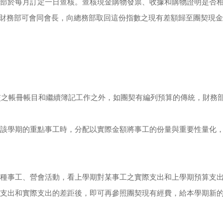
部於每月訂定一日查核。查核現金購物發票、收據和購物證明是否
金，財務部可會同會長，向總務部取回這份指數之現有差額歸至團契現
交之帳冊帳目和繼續簿記工作之外，如團契有編列預算的傳統，財務
該學期的重點事工時，分配以實際金額將事工的份量與重要性量化
種事工、營會活動，看上學期對某事工之實際支出和上學期預算支
支出和實際支出的差距後，即可再參照團契現有經費，給本學期新