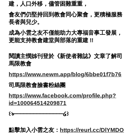
建，人口外移，儘管困難重重，
會友們仍堅持回到教會同心聚會，更積極服務
長者與兒少。
成為小雲之友不僅能助力大專福音事工發展，
更能支持教會建堂與部落的重建
!!
閱讀主憫姊刊登於《新使者雜誌》文章了解司
馬限教會
https://www.newm.app/blog/6bbe01f7b76
司馬限教會臉書粉絲團
https://www.facebook.com/profile.php?
id=100064514209871
꒰ঌ
┈┈┈┈┈┈┈┈┈┈┈┈┈┈┈
໒꒱
點擊加入小雲之友：
https://reurl.cc/DlYMDO