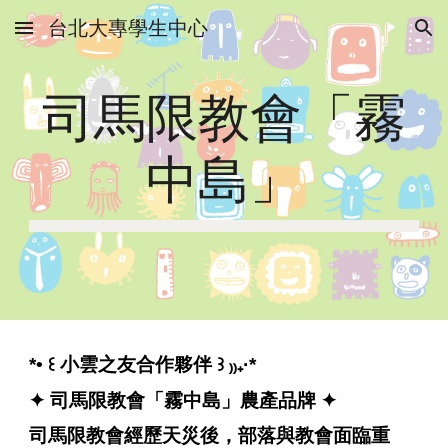
台北大專學生中心
Skip to main content
Skip to navigation
司馬限教會「霧
中島」
*• ꒰
小雲之友合作夥伴
꒱ ₎₎₊·*
✦
司馬限教會「霧中島」農產品牌
✦
司馬限教會經歷天災後，部落與教會面臨重