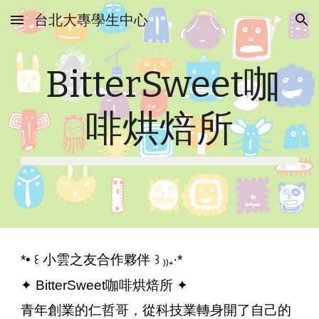
台北大專學生中心
Skip to main content
Skip to navigation
BitterSweet咖
啡烘焙所
*• ꒰ 小雲之友合作夥伴 ꒱ ₎₎₊·*
✦ BitterSweet咖啡烘焙所 ✦
青年創業的仁哲哥，從科技業轉身開了自己的